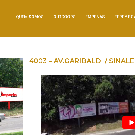
QUEM SOMOS
OUTDOORS
EMPENAS
FERRY BO
4003 – AV.GARIBALDI / SINAL