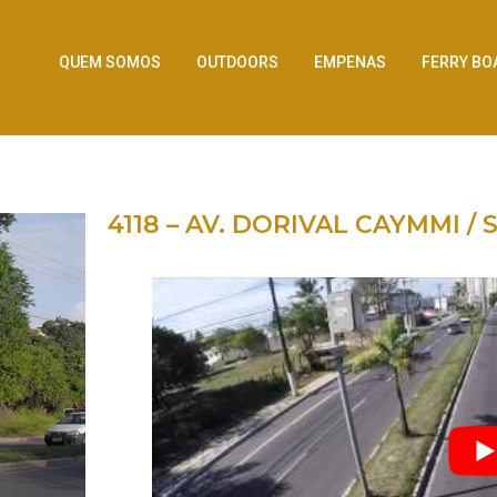
QUEM SOMOS
OUTDOORS
EMPENAS
FERRY BO
4118 – AV. DORIVAL CAYMMI /