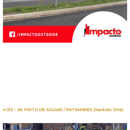
4133 – AV. PINTO DE AGUIAR / PATAMARES (Sentido Orla)