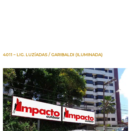
4011 – LIG. LUZÍADAS / GARIBALDI (ILUMINADA)