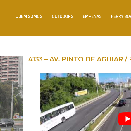
QUEM SOMOS
OUTDOORS
EMPENAS
FERRY BO
4133 – AV. PINTO DE AGUIAR /