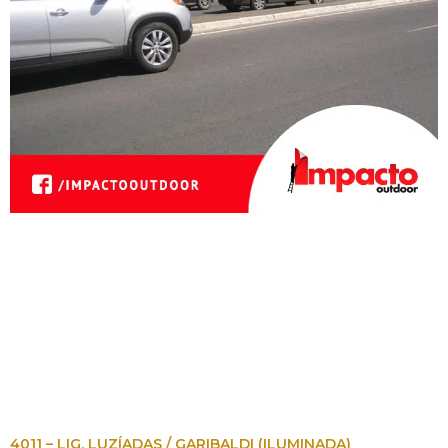
4011 – LIG. LUZÍADAS / GARIBALDI (ILUMINADA)