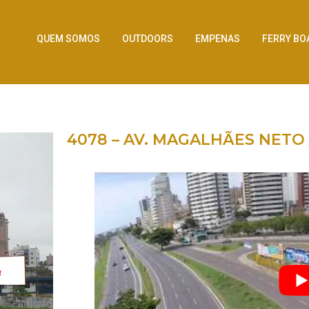
QUEM SOMOS
OUTDOORS
EMPENAS
FERRY BO
4078 – AV. MAGALHÃES NETO 