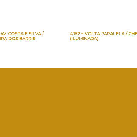
AV. COSTA E SILVA /
4152 – VOLTA PARALELA / CH
IRA DOS BARRIS
(ILUMINADA)